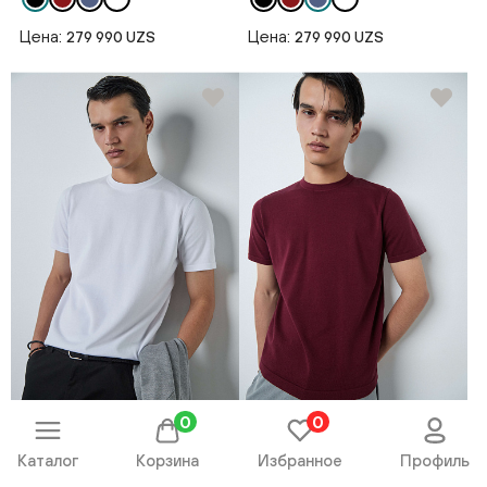
Цена:
Цена:
279 990 UZS
279 990 UZS
0
0
Джемпер короткий рукав
Джемпер короткий рукав
AW26CR2-29-23262-342368
AW26CR2-29-23262-342373
Каталог
Корзина
Избранное
Профиль