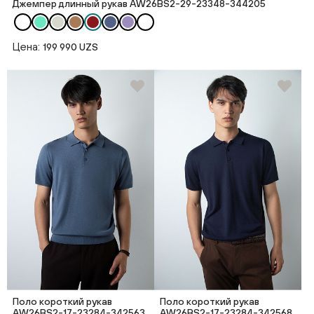
Джемпер длинный рукав AW26BS2-29-23348-344205
Цена:
199 990 UZS
Поло короткий рукав
Поло короткий рукав
AW26BS2-17-23284-342563
AW26BS2-17-23284-342568