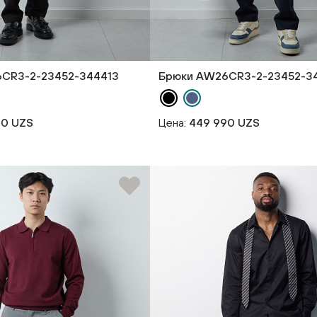
CR3-2-23452-344413
Брюки AW26CR3-2-23452-3
90 UZS
Цена:
449 990 UZS