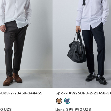
CR3-2-23458-344455
Брюки AW26CR3-2-23458-3
90 UZS
Цена:
399 990 UZS