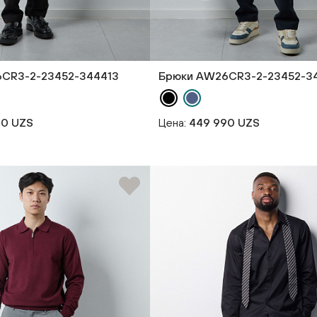
CR3-2-23452-344413
Брюки AW26CR3-2-23452-3
90 UZS
Цена:
449 990 UZS