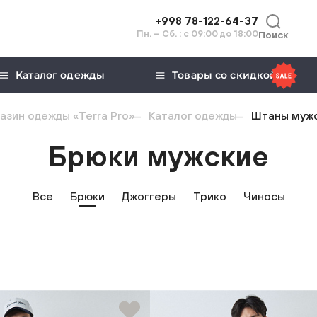
+998 78-122-64-37
Пн. – Сб. : с 09:00 до 18:00
Поиск
Каталог одежды
Товары со скидкой
азин одежды «Terra Pro»
Каталог одежды
Штаны муж
Брюки мужские
Все
Брюки
Джоггеры
Трико
Чиносы