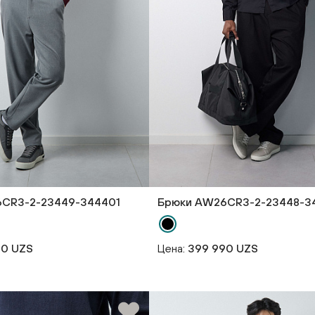
CR3-2-23449-344401
Брюки AW26CR3-2-23448-3
90 UZS
Цена:
399 990 UZS