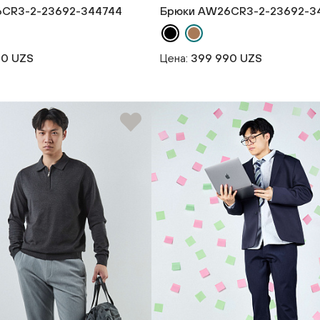
CR3-2-23692-344744
Брюки AW26CR3-2-23692-3
90 UZS
Цена:
399 990 UZS