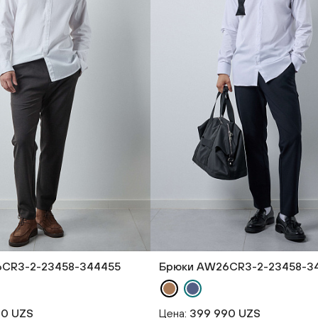
CR3-2-23458-344455
Брюки AW26CR3-2-23458-3
90 UZS
Цена:
399 990 UZS