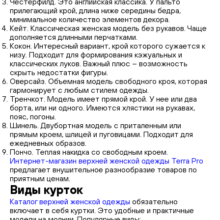
Честерфилд. Это английская классика. У пальто
прилегающий крой, длина ниже середины бедра,
минимальное количество элементов декора.
Кейт. Классическая женская модель без рукавов. Чаще
дополняется длинными перчатками.
Кокон. Интересный вариант, крой которого сужается к
низу. Подходит для формирования кэжуальных и
классических луков. Важный плюс – возможность
скрыть недостатки фигуры.
Оверсайз. Объемная модель свободного кроя, которая
гармонирует с любым стилем одежды.
Тренчкот. Модель имеет прямой крой. У нее или два
борта, или ни одного. Имеются хлястики на рукавах,
пояс, погоны.
Шинель. Двубортная модель с приталенным или
прямым кроем, шлицей и пуговицами. Подходит для
ежедневных образов.
Пончо. Теплая накидка со свободным кроем.
И
нтернет-магазин верхней женской одежды
Terra Pro
предлагает внушительное разнообразие товаров по
приятным ценам.
Виды курток
Каталог верхней женской одежды
обязательно
включает в себя куртки. Это удобные и практичные
модели на молнии. Популярные виды: