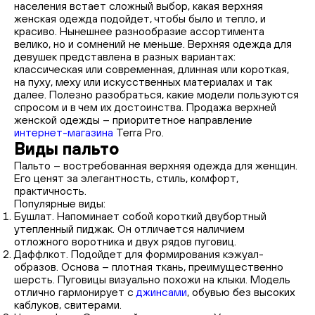
населения встает сложный выбор, какая верхняя
женская одежда подойдет, чтобы было и тепло, и
красиво. Нынешнее разнообразие ассортимента
велико, но и сомнений не меньше. Верхняя одежда для
девушек представлена в разных вариантах:
классическая или современная, длинная или короткая,
на пуху, меху или искусственных материалах и так
далее. Полезно разобраться, какие модели пользуются
спросом и в чем их достоинства. Продажа верхней
женской одежды – приоритетное направление
интернет-магазина
Terra Pro.
Виды пальто
Пальто – востребованная верхняя одежда для женщин.
Его ценят за элегантность, стиль, комфорт,
практичность.
Популярные виды:
Бушлат. Напоминает собой короткий двубортный
утепленный пиджак. Он отличается наличием
отложного воротника и двух рядов пуговиц.
Даффлкот. Подойдет для формирования кэжуал-
образов. Основа – плотная ткань, преимущественно
шерсть. Пуговицы визуально похожи на клыки. Модель
отлично гармонирует с
джинсами
, обувью без высоких
каблуков, свитерами.