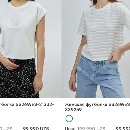
тболка SS26WES-21332-
Женская футболка SS26WES-
339259
90 UZS
99 990 UZS
Цена:
199 990 UZS
99 99