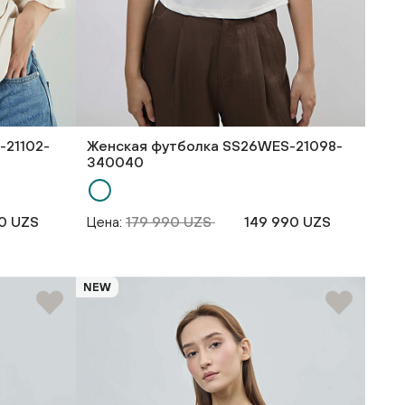
-21102-
Женская футболка SS26WES-21098-
340040
0 UZS
Цена:
179 990 UZS
149 990 UZS
NEW