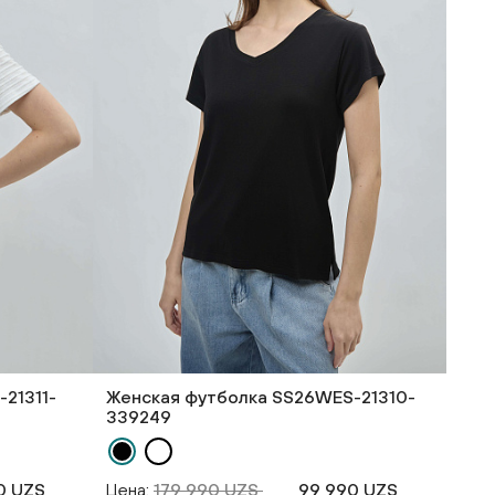
21311-
Женская футболка SS26WES-21310-
339249
0 UZS
Цена:
179 990 UZS
99 990 UZS