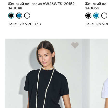
Женский лонгслив AW26WES-20152-
Женский ло
343048
343053
Цена:
179 990 UZS
Цена:
179 99