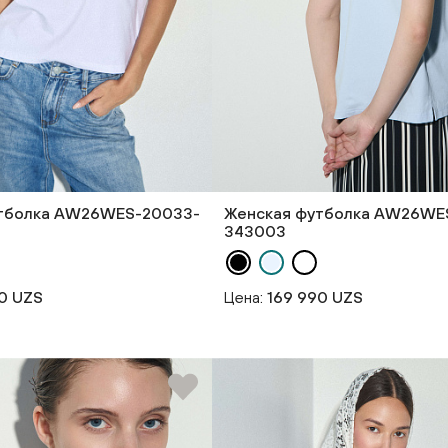
тболка AW26WES-20033-
Женская футболка AW26WE
343003
0 UZS
Цена:
169 990 UZS