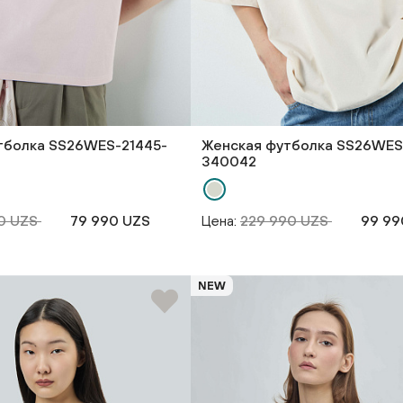
тболка SS26WES-21445-
Женская футболка SS26WES
340042
90 UZS
79 990 UZS
Цена:
229 990 UZS
99 99
NEW