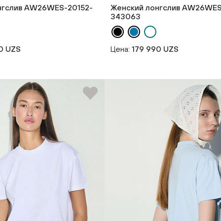
нгслив AW26WES-20152-
Женский лонгслив AW26WES
343063
0 UZS
Цена:
179 990 UZS