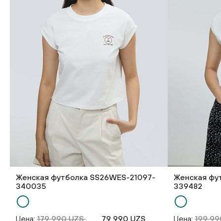
Женская футболка SS26WES-21097-
Женская фу
340035
339482
Цена:
179 990 UZS
79 990 UZS
Цена:
199 9