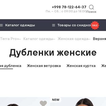
+998 78-122-64-37
Пн. – Сб. : с 09:00 до 18:00
Поиск
Каталог одежды
Товары со скидкой
Terra Pro»
Каталог одежды
Женская одежда
Верхня
Дубленки женские
ая дубленка
Женская ветровка
Женская куртка
Же
NEW