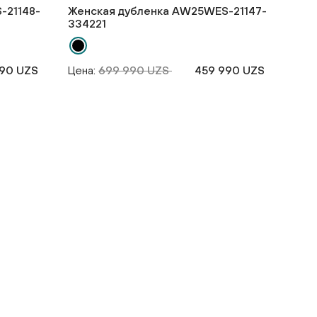
-21148-
Женская дубленка AW25WES-21147-
334221
90 UZS
Цена:
699 990 UZS
459 990 UZS