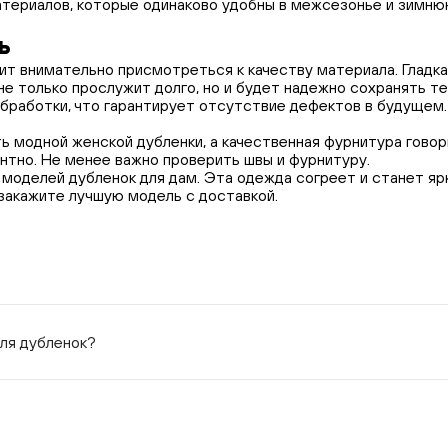
атериалов, которые одинаково удобны в межсезонье и зимню
ь
ит внимательно присмотреться к качеству материала. Гладк
не только прослужит долго, но и будет надежно сохранять т
обработки, что гарантирует отсутствие дефектов в будущем.
 модной женской дубленки, а качественная фурнитура говор
антно. Не менее важно проверить швы и фурнитуру.
моделей дубленок для дам. Эта одежда согреет и станет яр
и закажите лучшую модель с доставкой.
для дубленок?