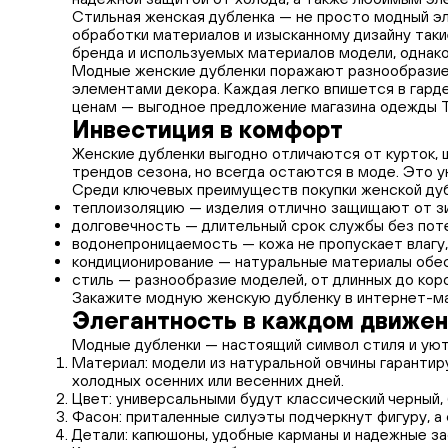
Стильная женская дубленка — не просто модный эл
обработки материалов и изысканному дизайну таки
бренда и используемых материалов модели, однако
Модные женские дубленки поражают разнообразием
элементами декора. Каждая легко впишется в гар
ценам — выгодное предложение магазина одежды Te
Инвестиция в комфорт
Женские дубленки выгодно отличаются от курток, 
трендов сезона, но всегда остаются в моде. Это у
Среди ключевых преимуществ покупки женской ду
теплоизоляцию — изделия отлично защищают от зи
долговечность — длительный срок службы без пот
водонепроницаемость — кожа не пропускает влагу,
кондиционирование — натуральные материалы обес
стиль — разнообразие моделей, от длинных до коро
Закажите модную женскую дубленку в интернет-маг
Элегантность в каждом движе
Модные дубленки — настоящий символ стиля и уют
Материал: модели из натуральной овчины гарантир
холодных осенних или весенних дней.
Цвет: универсальными будут классический черный,
Фасон: приталенные силуэты подчеркнут фигуру, а
Детали: капюшоны, удобные карманы и надежные за