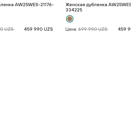
бленка AW25WES-21176-
Женская дубленка AW25WES
334225
90 UZS
459 990 UZS
Цена:
699 990 UZS
459 9