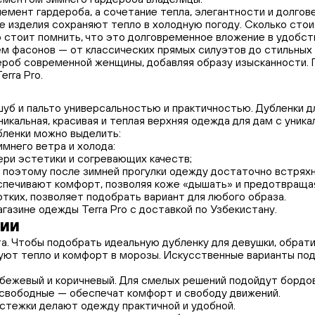
емент гардероба, а сочетание тепла, элегантности и долго
е изделия сохраняют тепло в холодную погоду. Сколько стои
 стоит помнить, что это долговременное вложение в удобств
 фасонов — от классических прямых силуэтов до стильных 
дероб современной женщины, добавляя образу изысканности.
rra Pro.
шуб и пальто универсальностью и практичностью. Дубленки 
никальная, красивая и теплая верхняя одежда для дам с уни
бленки можно выделить:
мнего ветра и холода:
ери эстетики и согревающих качеств;
 поэтому после зимней прогулки одежду достаточно встряхн
печивают комфорт, позволяя коже «дышать» и предотвращая
тких, позволяет подобрать вариант для любого образа.
азине одежды Terra Pro с доставкой по Узбекистану.
нии
а. Чтобы подобрать идеальную дубленку для девушки, обрат
уют тепло и комфорт в морозы. Искусственные варианты под
 бежевый и коричневый. Для смелых решений подойдут бордов
 свободные — обеспечат комфорт и свободу движений.
стежки делают одежду практичной и удобной.