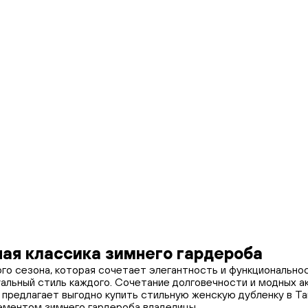
ая классика зимнего гардероба
ого сезона, которая сочетает элегантность и функциональн
уальный стиль каждого. Сочетание долговечности и модных 
o предлагает выгодно купить стильную женскую дубленку в Т
ементом зимнего гардероба владелицы.