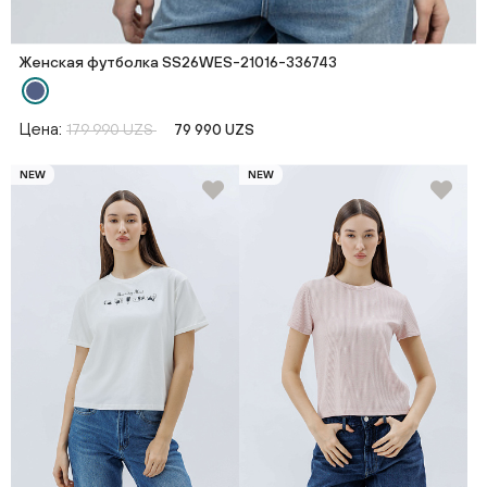
Женская футболка SS26WES-21016-336743
Цена:
179 990 UZS
79 990 UZS
NEW
NEW