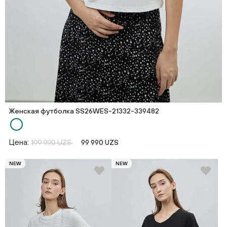
Женская футболка SS26WES-21332-339482
Цена:
199 990 UZS
99 990 UZS
NEW
NEW