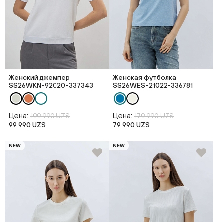
Женский джемпер
Женская футболка
SS26WKN-92020-337343
SS26WES-21022-336781
Цена:
Цена:
199 990 UZS
179 990 UZS
99 990 UZS
79 990 UZS
NEW
NEW