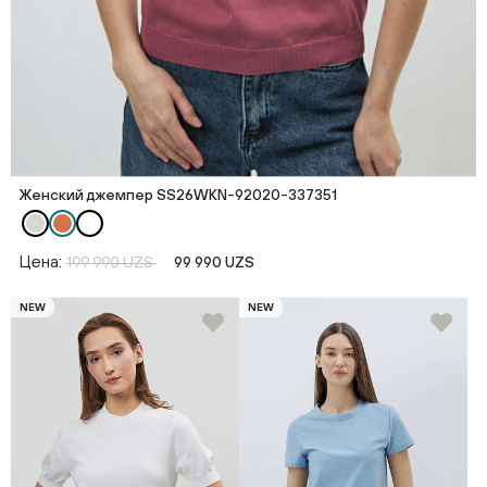
Женский джемпер SS26WKN-92020-337351
Цена:
199 990 UZS
99 990 UZS
NEW
NEW