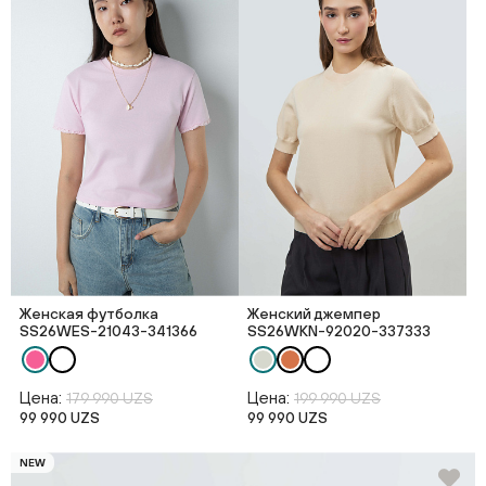
Женская футболка
Женский джемпер
SS26WES-21043-341366
SS26WKN-92020-337333
Цена:
Цена:
179 990 UZS
199 990 UZS
99 990 UZS
99 990 UZS
NEW