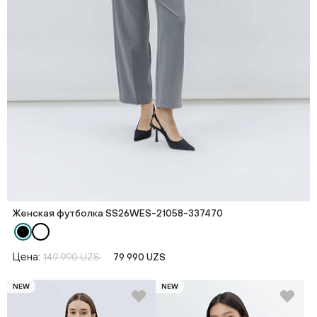
Женская футболка SS26WES-21058-337470
Цена:
149 990 UZS
79 990 UZS
NEW
NEW