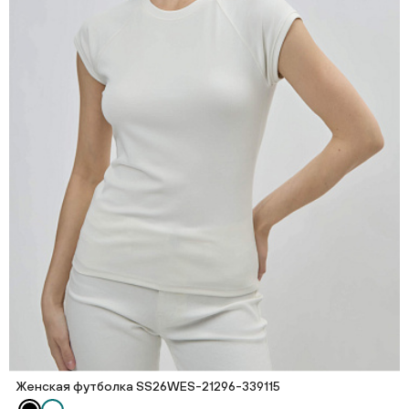
Женская футболка SS26WES-21296-339115