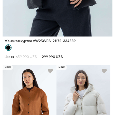
Женская куртка AW25WES-21172-334339
Цена:
659 990 UZS
299 990 UZS
NEW
NEW