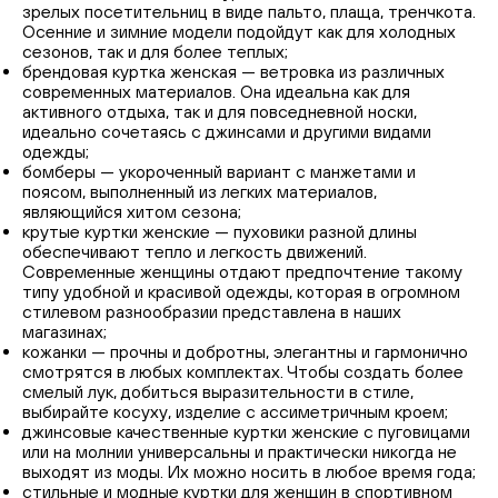
зрелых посетительниц в виде пальто, плаща, тренчкота.
Осенние и зимние модели подойдут как для холодных
сезонов, так и для более теплых;
брендовая куртка женская — ветровка из различных
современных материалов. Она идеальна как для
активного отдыха, так и для повседневной носки,
идеально сочетаясь с джинсами и другими видами
одежды;
бомберы — укороченный вариант с манжетами и
поясом, выполненный из легких материалов,
являющийся хитом сезона;
крутые куртки женские — пуховики разной длины
обеспечивают тепло и легкость движений.
Современные женщины отдают предпочтение такому
типу удобной и красивой одежды, которая в огромном
стилевом разнообразии представлена в наших
магазинах;
кожанки — прочны и добротны, элегантны и гармонично
смотрятся в любых комплектах. Чтобы создать более
смелый лук, добиться выразительности в стиле,
выбирайте косуху, изделие с ассиметричным кроем;
джинсовые качественные куртки женские с пуговицами
или на молнии универсальны и практически никогда не
выходят из моды. Их можно носить в любое время года;
стильные и модные куртки для женщин в спортивном