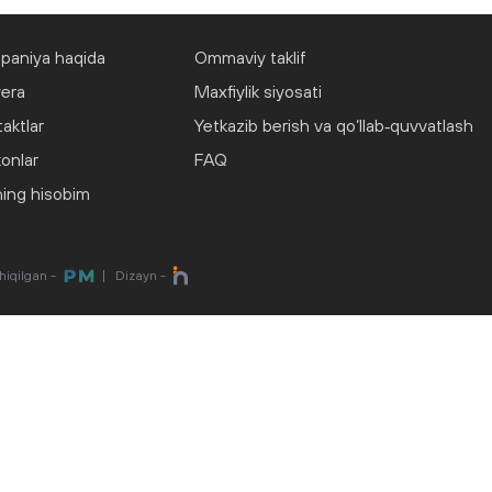
paniya haqida
Ommaviy taklif
yera
Maxfiylik siyosati
aktlar
Yetkazib berish va qo‘llab‑quvvatlash
onlar
FAQ
ing hisobim
chiqilgan -
|
Dizayn -