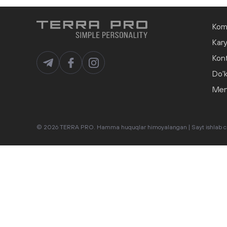
Kom
Kar
Kont
Do'k
Men
© 2026 TERRA PRO. Hamma huquqlar himoyalangan |
Sayt ishlab 