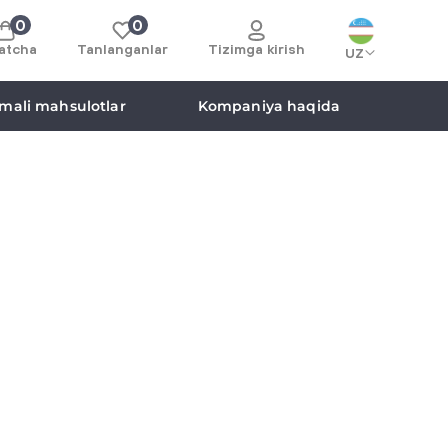
0
0
atcha
Tanlanganlar
Tizimga kirish
UZ
mali mahsulotlar
Kompaniya haqida