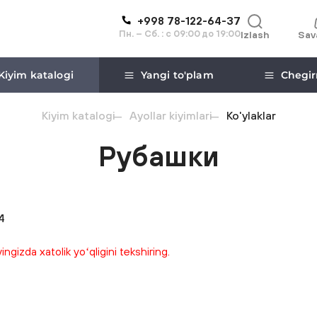
+998 78-122-64-37
Пн. – Сб. : с 09:00 до 19:00
Izlash
Sav
Kiyim katalogi
Yangi to'plam
Chegir
Kiyim katalogi
Ayollar kiyimlari
Ko'ylaklar
Рубашки
4
gizda xatolik yoʻqligini tekshiring.