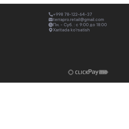
+998 78-122-64-37
terrapro.retail@gmail.com
Пн. - Суб. : с 9:00 до 18:00
Xaritada ko'rsatish