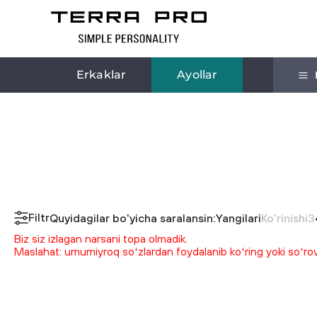
Erkaklar
Ayollar
Filtr
Quyidagilar bo'yicha saralansin:
Yangilari
Ko'rinishi
3
Biz siz izlagan narsani topa olmadik.
Maslahat: umumiyroq soʻzlardan foydalanib koʻring yoki soʻrovin