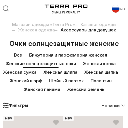
RU
Магазин одежды «Terra Pro»
Каталог одежды
Женская одежда
Аксессуары для девушек
Очки солнцезащитные женские
Все
Бижутерия и парфюмерия женская
Женские солнцезащитные очки
Женская кепка
Женская сумка
Женская шляпа
Женская шапка
Женский шарф
Шейный платок
Палантин
Женская панама
Женский ремень
Фильтры
Новинки
NEW
NEW