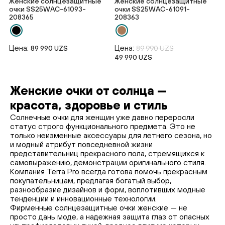
Женские солнцезащитные
Женские солнцезащитные
очки SS25WAС-61093-
очки SS25WAС-61091-
208365
208363
Цена:
Цена:
89 990 UZS
89 990 UZS
49 990 UZS
Женские очки от солнца —
красота, здоровье и стиль
Солнечные очки для женщин уже давно переросли
статус строго функционального предмета. Это не
только неизменные аксессуары для летнего сезона, но
и модный атрибут повседневной жизни
представительниц прекрасного пола, стремящихся к
самовыражению, демонстрации оригинального стиля.
Компания Terra Pro всегда готова помочь прекрасным
покупательницам, предлагая богатый выбор,
разнообразие дизайнов и форм, воплотивших модные
тенденции и инновационные технологии.
Фирменные солнцезащитные очки женские — не
просто дань моде, а надежная защита глаз от опасных