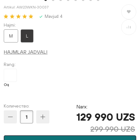
Artikul:
AW23WKN-30037
Saralang
Mavjud:
4
Hajmi
Taqqosla
M
L
HAJMLAR JADVALI
Rang
Oq
Количество:
Narx:
129 990 UZS
299 990 UZS