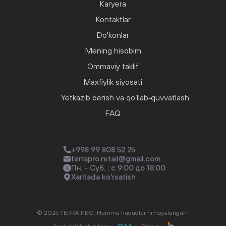
Karyera
Kontaktlar
Do'konlar
Mening hisobim
Ommaviy taklif
Maxfiylik siyosati
Yetkazib berish va qo‘llab‑quvvatlash
FAQ
+998 99 808 52 25
terrapro.retail@gmail.com
Пн. - Суб. : с 9:00 до 18:00
Xaritada ko'rsatish
© 2026 TERRA PRO. Hamma huquqlar himoyalangan |