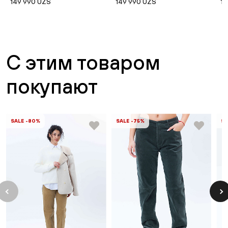
149 990 UZS
149 990 UZS
19
С этим товаром
покупают
SALE -80%
SALE -75%
SA