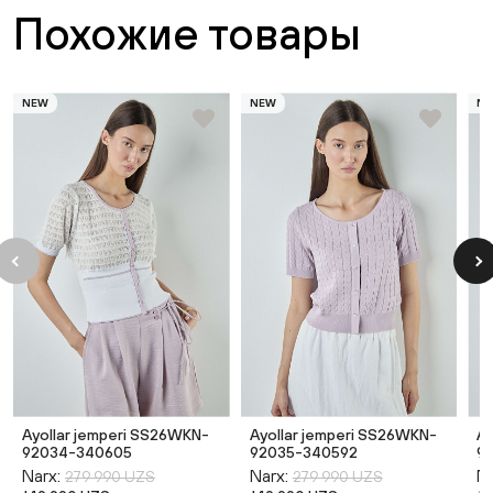
Похожие товары
NEW
NEW
N
Ayollar jemperi SS26WKN-
Ayollar jemperi SS26WKN-
Ay
92034-340605
92035-340592
9
Narx:
Narx:
Na
279 990 UZS
279 990 UZS