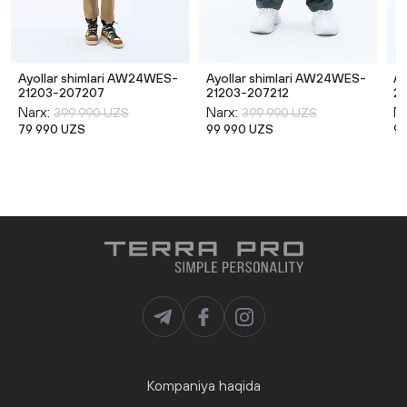
Ayollar shimlari AW24WES-
Ayollar shimlari AW24WES-
Ay
21203-207207
21203-207212
2
Narx:
Narx:
Na
399 990 UZS
399 990 UZS
79 990 UZS
99 990 UZS
9
Kompaniya haqida