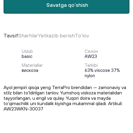
Savatga qo‘shish
Tavsif
Sharhlar
Yetkazib berish
To‘lov
Uslub
Сезон
basic
AW23
Materiallar
Tarkibi
вискоза
63% viscose 37%
nylon
Ayol jempiri qisqa yeng TerraPro brendidan — zamonaviy va
stilz bilan to'ldirilgan tanlov. Yumshoq viskoza materialidan
tayyorlangan, u engil va qulay. Yuqori doira va mayda
to'qimachilik uni kundalik kiyishga mukammal qiladi. Artikuli:
AW23WKN-30037