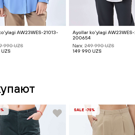
 ko'ylagi AW23WES-21013-
Ayollar ko'ylagi AW23WES-
200654
9 990 UZS
Narx:
249 990 UZS
 UZS
149 990 UZS
купают
5%
SALE -75%