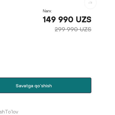
Taqqoslashga
Narx:
149 990 UZS
299 990 UZS
Savatga qo‘shish
ish
To‘lov