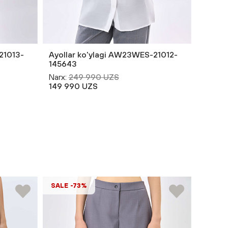
21013-
Ayollar ko'ylagi AW23WES-21012-
Ayolla
145643
14564
Narx:
249 990 UZS
Narx:
2
149 990 UZS
149 9
SALE -73%
SALE 