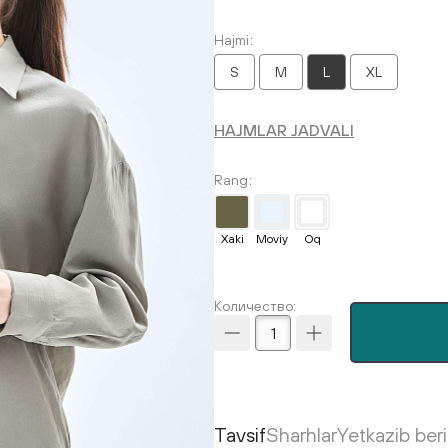
Hajmi
S
M
L
XL
HAJMLAR JADVALI
Rang
Xaki
Moviy
Oq
Количество:
Tavsif
Sharhlar
Yetkazib ber