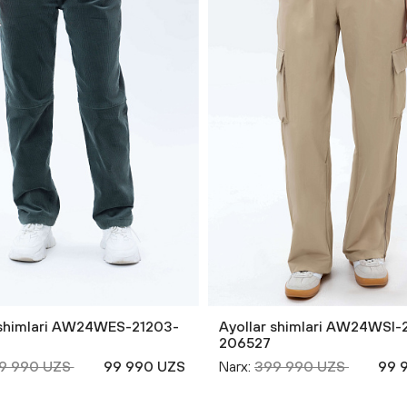
 shimlari AW24WES-21203-
Ayollar shimlari AW24WSI-
206527
9 990 UZS
99 990 UZS
Narx:
399 990 UZS
99 