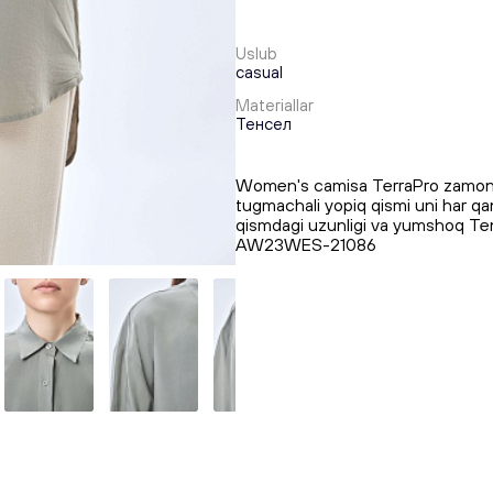
Uslub
casual
Materiallar
Тенсел
Women's camisa TerraPro zamonavi
tugmachali yopiq qismi uni har qa
qismdagi uzunligi va yumshoq Tence
AW23WES-21086