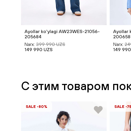
Ayollar ko'ylagi AW23WES-21056-
Ayollar
205684
200658
Narx:
399 990 UZS
Narx:
24
149 990 UZS
149 990
С этим товаром по
SALE -80%
SALE -7