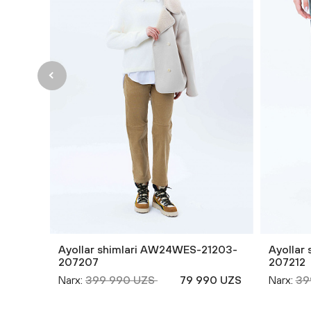
Ayollar shimlari AW24WES-21203-
Ayollar
207207
207212
Narx:
399 990 UZS
79 990 UZS
Narx:
39