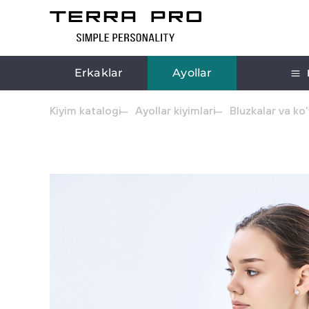
Erkaklar
Ayollar
Kiyim katalogi
Ayollar kiyimlari
Bluzkalar va ko'