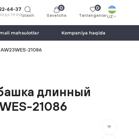
0
0
122-64-37
:00 до 19:00
Izlash
Savatcha
Tanlanganlar
UZ
mali mahsulotlar
Kompaniya haqida
agi AW23WES-21086
башка длинный
3WES-21086
Saralanganlarga