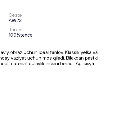
Сезон
AW23
Tarkibi
100%tencel
y obraz uchun ideal tanlov. Klassik yelka va
nday vaziyat uchun mos qiladi. Bilakdan pastki
l materiali qulaylik hissini beradi. Артикул: