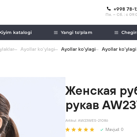
+998 78-
Пн. – Сб. : с 09
Kiyim katalogi
Yangi to'plam
Chegir
ylaklar
Ayollar ko'ylagi
Ayollar ko'ylagi
Ayollar ko'yl
Женская ру
рукав AW2
Artikul:
AW23WES-21086
Mavjud:
0