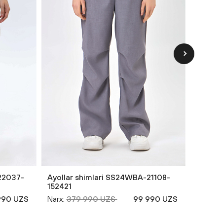
22037-
Ayollar shimlari SS24WBA-21108-
Ayolla
152421
152418
990 UZS
Narx:
379 990 UZS
99 990 UZS
Narx:
3