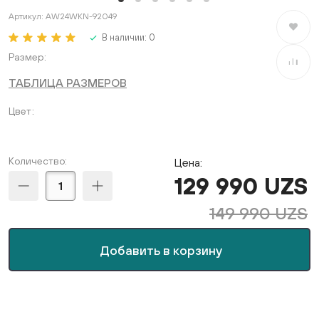
Артикул:
AW24WKN-92049
В избран
В наличии:
0
Размер
В сравне
ТАБЛИЦА РАЗМЕРОВ
Цвет
Количество:
Цена:
129 990 UZS
149 990 UZS
Добавить в корзину