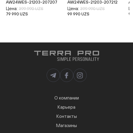
AW24WES-21203-207207
AW24WES-21203-207212
A
Цена:
Цена:
Ц
399 990 UZS
399 990 UZS
79 990 UZS
99 990 UZS
9
О компании
Карьера
Контакты
Магазины