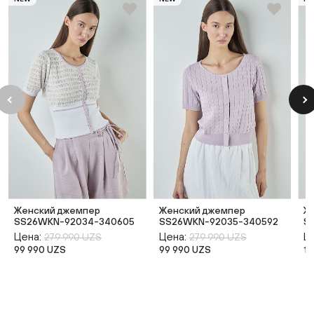
Женский джемпер
Женский джемпер
Ж
SS26WKN-92034-340605
SS26WKN-92035-340592
S
Цена:
Цена:
Ц
279 990 UZS
279 990 UZS
99 990 UZS
99 990 UZS
14