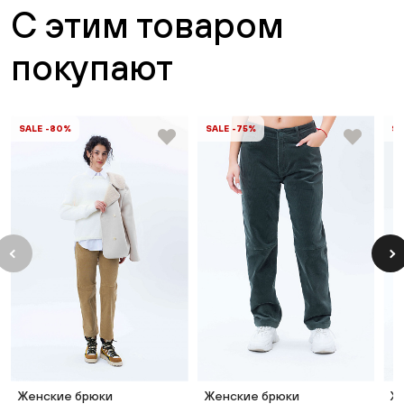
С этим товаром
покупают
SALE -80%
SALE -75%
SA
Женские брюки
Женские брюки
Ж