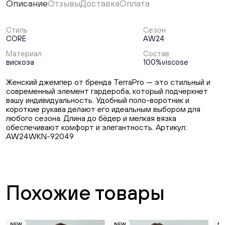
Описание
Отзывы
Доставка
Оплата
Стиль
Сезон
CORE
AW24
Материал
Состав
вискоза
100%viscose
Женский джемпер от бренда TerraPro — это стильный и
современный элемент гардероба, который подчеркнет
вашу индивидуальность. Удобный поло-воротник и
короткие рукава делают его идеальным выбором для
любого сезона. Длина до бёдер и мелкая вязка
обеспечивают комфорт и элегантность. Артикул:
AW24WKN-92049
Похожие товары
NEW
NEW
N