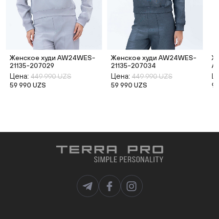
Женское худи AW24WES-
Женское худи AW24WES-
Ж
21135-207029
21135-207034
A
Цена:
Цена:
Ц
449 990 UZS
449 990 UZS
59 990 UZS
59 990 UZS
9