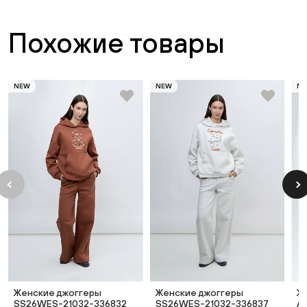
Похожие товары
NEW
NEW
N
Женские джоггеры
Женские джоггеры
Ж
SS26WES-21032-336832
SS26WES-21032-336837
A