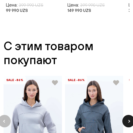
Цена:
Цена:
Ц
399 990 UZS
399 990 UZS
99 990 UZS
149 990 UZS
3
С этим товаром
покупают
SALE -86%
SALE -86%
SA