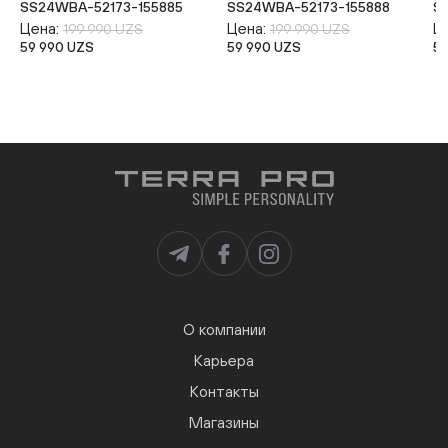
SS24WBA-52173-155885
SS24WBA-52173-155888
S
Цена:
Цена:
Ц
199 990 UZS
199 990 UZS
59 990 UZS
59 990 UZS
5
О компании
Карьера
Контакты
Магазины