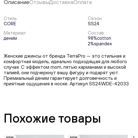
Описание
Отзывы
Доставка
Оплата
Стиль
Сезон
CORE
SS24
Материал
Состав
деним
98%cotton
2%spandex
Женские джинсы от бренда TerraPro — это стильная и
комфортная модель, идеально подходящая для любого
случая. С эффектом mom, пятью карманами и высокой
талией, они подчеркнут вашу фигуру и подарят уют.
Премиальный деним гарантирует долговечность и
приятные ощущения в носке. Артикул SS24WDE-42033.
Похожие товары
NEW
NEW
N