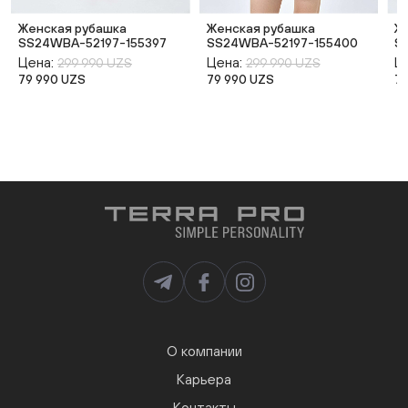
Женская рубашка
Женская рубашка
Ж
SS24WBA-52197-155397
SS24WBA-52197-155400
S
Цена:
Цена:
Ц
299 990 UZS
299 990 UZS
79 990 UZS
79 990 UZS
7
О компании
Карьера
Контакты