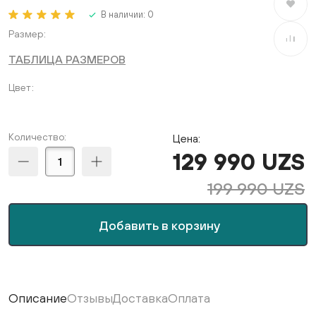
В избран
В наличии:
0
Размер
В сравне
ТАБЛИЦА РАЗМЕРОВ
Цвет
Количество:
Цена:
129 990 UZS
199 990 UZS
Добавить в корзину
Описание
Отзывы
Доставка
Оплата