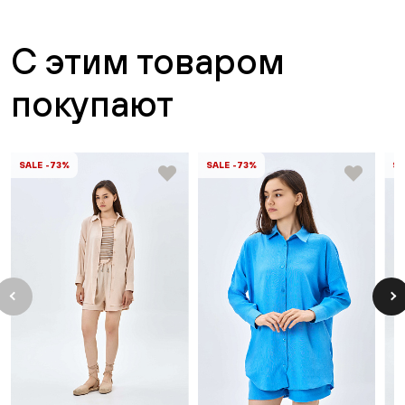
С этим товаром
покупают
SALE -73%
SALE -73%
SA