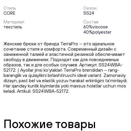
Стиль
Сезон
CORE
SS24
Материал
Состав
текстиль
60%viscose
40%polyester
Женские брюки от бренда TerraPro – это идеальное
сочетание стиля и комфорта. Современный дизайн с
заниженной талией и эластичной резинкой обеспечивает
свободу в движениях. Подходят как для повседневных
образов, так и для особых случаев. Артикул: SS24WBA-
52172. | Ayollar jinsi ko'ylaklari TerraPro brendidan – rang-
baranglik va qulaylikni birlashtiruvchi ideal variant. Zamonaviy
dizayn, past bel va elastik yozuv harakat erkinligini ta'minlaydi.
Har qanday kunlik kiyimlarda yoki maxsus holatlar uchun mos
keladi. Artikuli: SS24WBA-52172.
Похожие товары