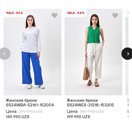
SALE -50%
SALE -42%
SA
Женские брюки
Женские брюки
Ж
SS24WBA-52161-152004
SS24WES-21218-153205
S
Цена:
Цена:
Ц
299 990 UZS
349 990 UZS
149 990 UZS
199 990 UZS
19