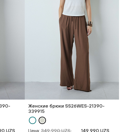
390-
Женские брюки SS26WES-21390-
339915
90 UZS
Цена:
349 990 UZS
149 990 UZS