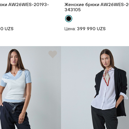
юки AW26WES-20193-
Женские брюки AW26WES-2
343105
90 UZS
Цена:
399 990 UZS