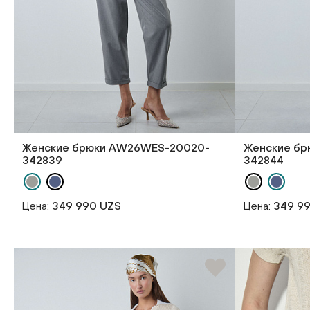
Женские брюки AW26WES-20020-
Женские б
342839
342844
Цена:
349 990 UZS
Цена:
349 9