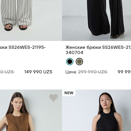
юки SS26WES-21195-
Женские брюки SS26WES-21
340704
90 UZS
149 990 UZS
Цена:
299 990 UZS
99 99
NEW