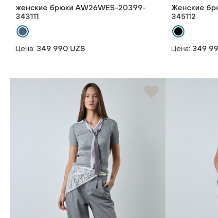
женские брюки AW26WES-20399-
Женские бр
343111
345112
Цена:
349 990 UZS
Цена:
349 9