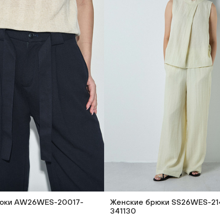
юки AW26WES-20017-
Женские брюки SS26WES-21
341130