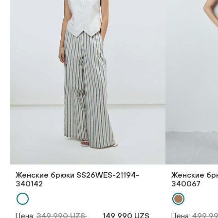
Женские брюки SS26WES-21194-
Женские бр
340142
340067
Цена:
349 990 UZS
149 990 UZS
Цена:
499 9