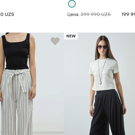
90 UZS
Цена:
399 990 UZS
199 9
NEW