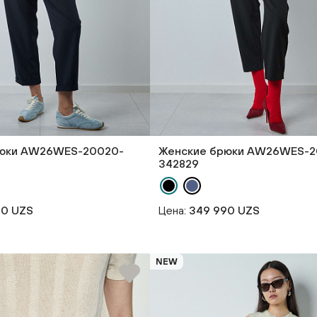
рюки AW26WES-20020-
Женские брюки AW26WES-2
342829
90 UZS
Цена:
349 990 UZS
NEW