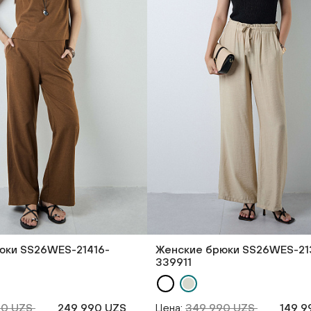
юки SS26WES-21416-
Женские брюки SS26WES-21
339911
90 UZS
249 990 UZS
Цена:
349 990 UZS
149 9