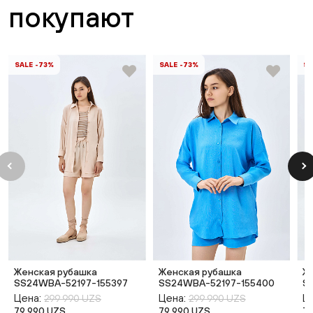
покупают
SALE -73%
SALE -73%
SA
Женская рубашка
Женская рубашка
Ж
SS24WBA-52197-155397
SS24WBA-52197-155400
S
Цена:
Цена:
Ц
299 990 UZS
299 990 UZS
79 990 UZS
79 990 UZS
7