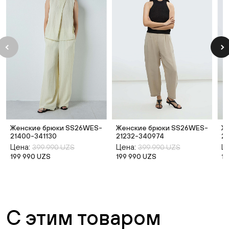
Женские брюки SS26WES-
Женские брюки SS26WES-
Ж
21400-341130
21232-340974
2
Цена:
Цена:
Ц
399 990 UZS
399 990 UZS
199 990 UZS
199 990 UZS
14
С этим товаром