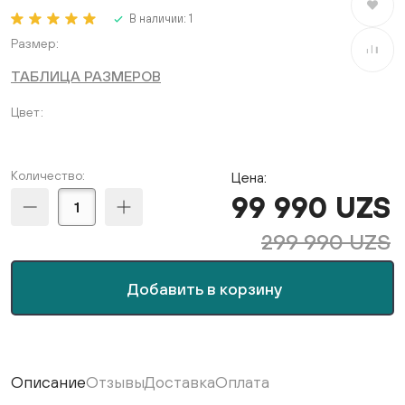
В избран
В наличии:
1
Размер
В сравне
ТАБЛИЦА РАЗМЕРОВ
Цвет
Количество:
Цена:
99 990 UZS
299 990 UZS
Добавить в корзину
Описание
Отзывы
Доставка
Оплата