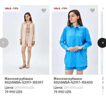
SALE -73%
SALE -73%
SA
Женская рубашка
Женская рубашка
Ж
SS24WBA-52197-155397
SS24WBA-52197-155400
S
Цена:
Цена:
Ц
299 990 UZS
299 990 UZS
79 990 UZS
79 990 UZS
7