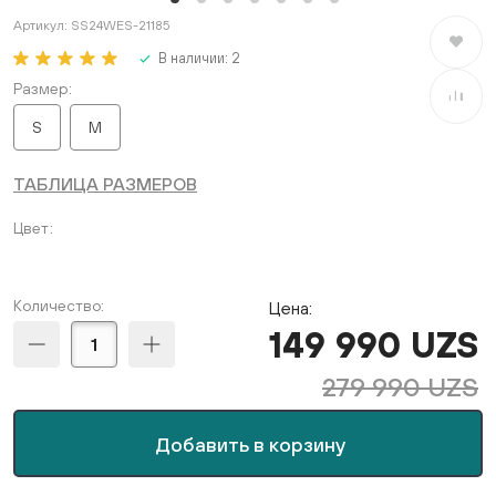
Артикул:
SS24WES-21185
В избран
В наличии:
2
Размер
В сравне
S
M
ТАБЛИЦА РАЗМЕРОВ
Цвет
Количество:
Цена:
149 990 UZS
279 990 UZS
Добавить в корзину