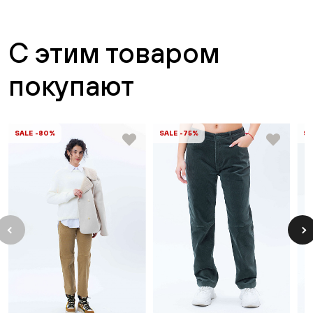
С этим товаром
покупают
SALE -80%
SALE -75%
SA