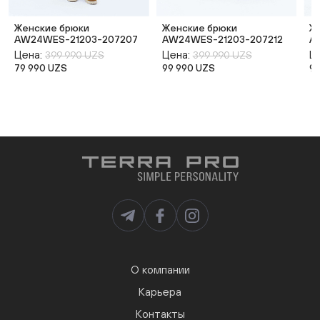
Женские брюки
Женские брюки
Ж
AW24WES-21203-207207
AW24WES-21203-207212
A
Цена:
Цена:
Ц
399 990 UZS
399 990 UZS
79 990 UZS
99 990 UZS
9
О компании
Карьера
Контакты