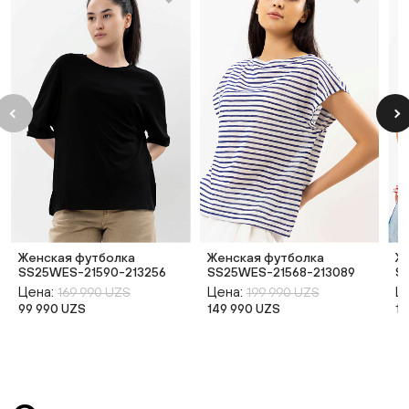
Женская футболка
Женская футболка
Ж
SS25WES-21590-213256
SS25WES-21568-213089
S
Цена:
Цена:
Ц
169 990 UZS
199 990 UZS
99 990 UZS
149 990 UZS
12