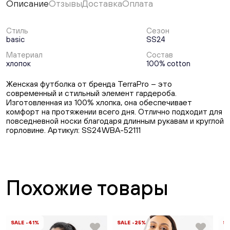
Описание
Отзывы
Доставка
Оплата
Стиль
Сезон
basic
SS24
Материал
Состав
хлопок
100% cotton
Женская футболка от бренда TerraPro – это
современный и стильный элемент гардероба.
Изготовленная из 100% хлопка, она обеспечивает
комфорт на протяжении всего дня. Отлично подходит для
повседневной носки благодаря длинным рукавам и круглой
горловине. Артикул: SS24WBA-52111
Похожие товары
SALE -41%
SALE -25%
SA