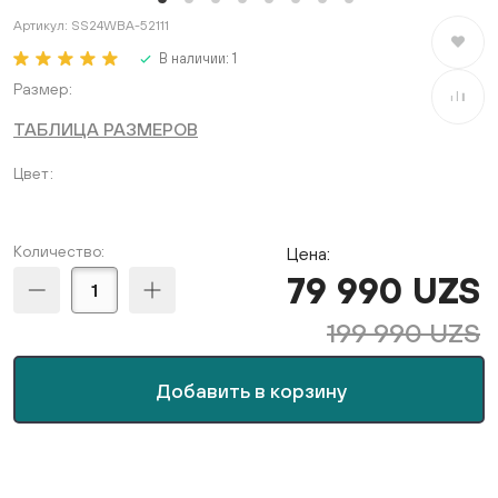
Артикул:
SS24WBA-52111
В избран
В наличии:
1
Размер
В сравне
ТАБЛИЦА РАЗМЕРОВ
Цвет
Количество:
Цена:
79 990 UZS
199 990 UZS
Добавить в корзину