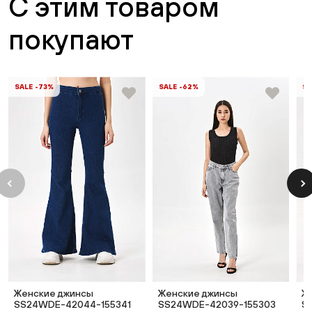
С этим товаром
покупают
SALE -73%
SALE -62%
SA
Женские джинсы
Женские джинсы
Ж
SS24WDE-42044-155341
SS24WDE-42039-155303
S