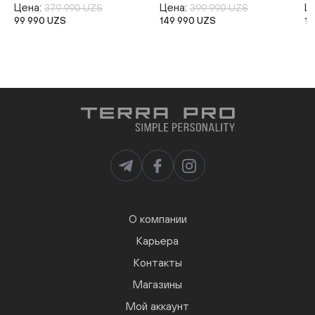
Цена:
Цена:
Ц
379 990 UZS
399 990 UZS
99 990 UZS
149 990 UZS
14
О компании
Карьера
Контакты
Магазины
Мой аккаунт