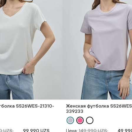
тболка SS26WES-21310-
Женская футболка SS26WES
339233
90 UZS
99 990 UZS
Цена:
149 990 UZS
49 99