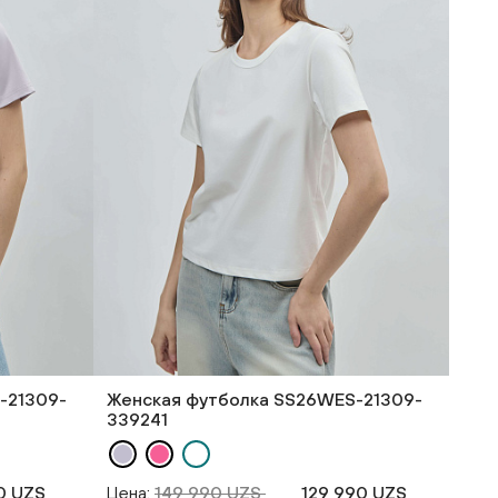
-21309-
Женская футболка SS26WES-21309-
339241
0 UZS
Цена:
149 990 UZS
129 990 UZS