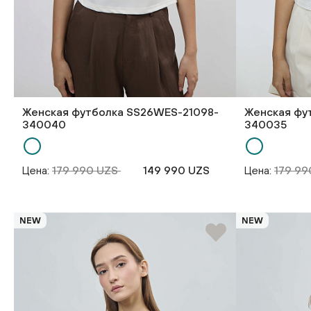
Женская футболка SS26WES-21098-
Женская фу
340040
340035
Цена:
179 990 UZS
149 990 UZS
Цена:
179 9
NEW
NEW