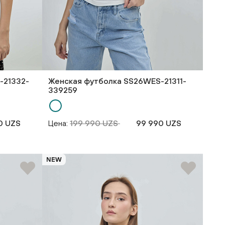
-21332-
Женская футболка SS26WES-21311-
339259
0 UZS
Цена:
199 990 UZS
99 990 UZS
NEW