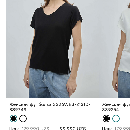
Женская футболка SS26WES-21310-
Женская фу
339249
339254
Цена:
179 990 UZS
99 990 UZS
Цена:
179 9