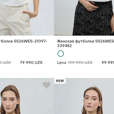
тболка SS26WES-21097-
Женская футболка SS26WES
339482
90 UZS
79 990 UZS
Цена:
199 990 UZS
99 99
NEW