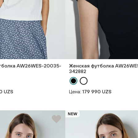
тболка AW26WES-20035-
Женская футболка AW26WE
342882
0 UZS
Цена:
179 990 UZS
NEW