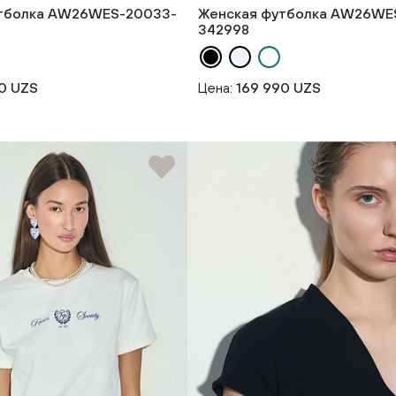
тболка AW26WES-20033-
Женская футболка AW26WE
342998
0 UZS
Цена:
169 990 UZS