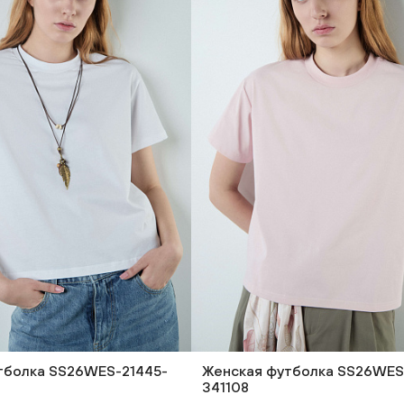
тболка SS26WES-21445-
Женская футболка SS26WES
341108