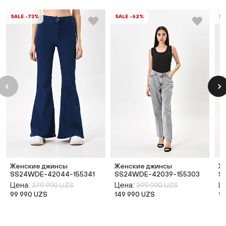
SALE -73%
SALE -62%
SA
Женские джинсы
Женские джинсы
Ж
SS24WDE-42044-155341
SS24WDE-42039-155303
S
Цена:
Цена:
Ц
379 990 UZS
399 990 UZS
99 990 UZS
149 990 UZS
14