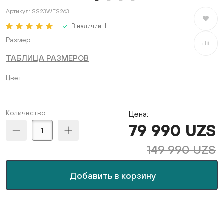
Артикул:
SS23WES263
В избран
В наличии:
1
Размер
В сравне
ТАБЛИЦА РАЗМЕРОВ
Цвет
Количество:
Цена:
79 990 UZS
149 990 UZS
Добавить в корзину