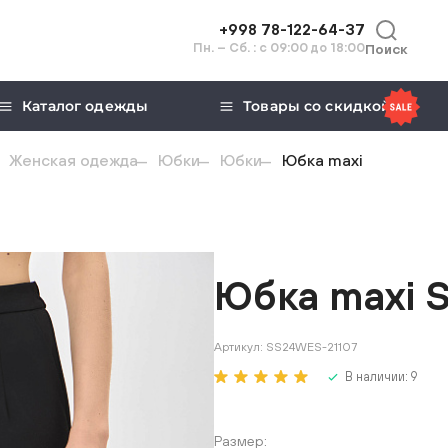
+998 78-122-64-37
Пн. – Сб. : с 09:00 до 18:00
Поиск
Каталог одежды
Товары со скидкой
Женская одежда
Юбки
Юбки
Юбка maxi
Юбка maxi 
Артикул:
SS24WES-21107
В наличии:
9
Размер