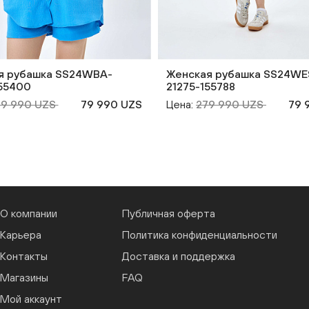
я рубашка SS24WBA-
Женская рубашка SS24WE
155400
21275-155788
99 990 UZS
79 990 UZS
Цена:
279 990 UZS
79 
О компании
Публичная оферта
Карьера
Политика конфиденциальности
Контакты
Доставка и поддержка
Магазины
FAQ
Мой аккаунт