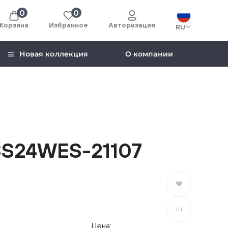
0
0
Корзина
Избранное
Авторизация
RU
Новая коллекция
О компании
SS24WES-21107
В избранное
В сравнение
Цена: