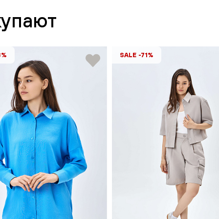
купают
3%
SALE -71%