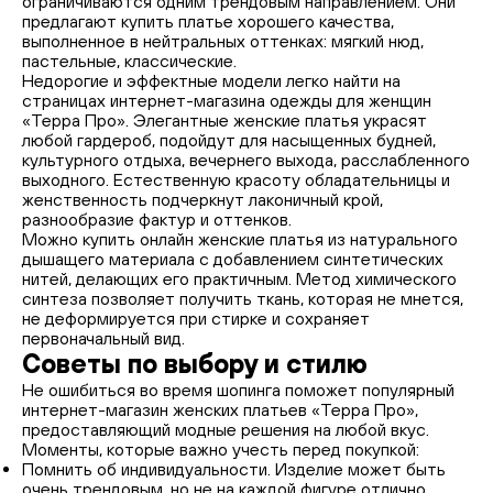
ограничиваются одним трендовым направлением. Они
предлагают купить платье хорошего качества,
выполненное в нейтральных оттенках: мягкий нюд,
пастельные, классические.
Недорогие и эффектные модели легко найти на
страницах интернет-магазина одежды для женщин
«Терра Про». Элегантные женские платья украсят
любой гардероб, подойдут для насыщенных будней,
культурного отдыха, вечернего выхода, расслабленного
выходного. Естественную красоту обладательницы и
женственность подчеркнут лаконичный крой,
разнообразие фактур и оттенков.
Можно купить онлайн женские платья из натурального
дышащего материала с добавлением синтетических
нитей, делающих его практичным. Метод химического
синтеза позволяет получить ткань, которая не мнется,
не деформируется при стирке и сохраняет
первоначальный вид.
Советы по выбору и стилю
Не ошибиться во время шопинга поможет популярный
интернет-магазин женских платьев «Терра Про»,
предоставляющий модные решения на любой вкус.
Моменты, которые важно учесть перед покупкой:
Помнить об индивидуальности. Изделие может быть
очень трендовым, но не на каждой фигуре отлично