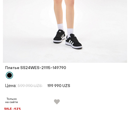
Платье SS24WES-21115-149790
Цена:
599 990 UZS
199 990 UZS
Только
на сайте
SALE -42%