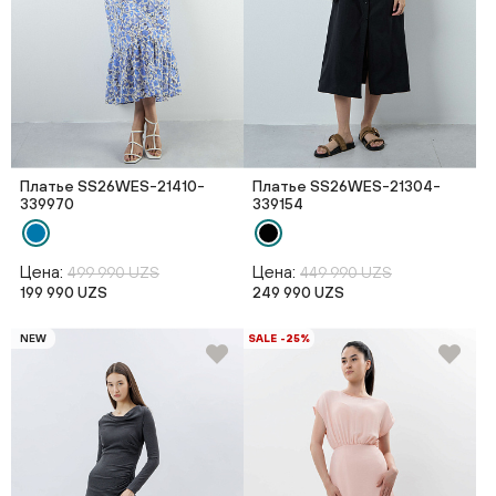
Платье SS26WES-21410-
Платье SS26WES-21304-
339970
339154
Цена:
Цена:
499 990 UZS
449 990 UZS
199 990 UZS
249 990 UZS
NEW
SALE -25%