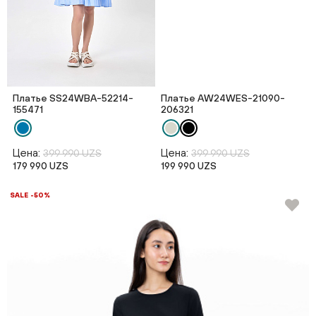
Платье SS24WBA-52214-
Платье AW24WES-21090-
155471
206321
Цена:
Цена:
399 990 UZS
399 990 UZS
179 990 UZS
199 990 UZS
SALE -50%