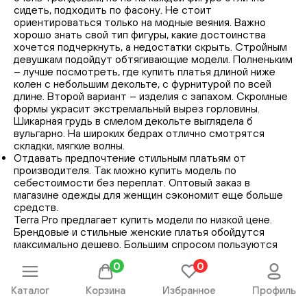
сидеть, подходить по фасону. Не стоит
ориентироваться только на модные веяния. Важно
хорошо знать свой тип фигуры, какие достоинства
хочется подчеркнуть, а недостатки скрыть. Стройным
девушкам подойдут обтягивающие модели. Полненьким
– лучше посмотреть, где купить платья длиной ниже
колен с небольшим декольте, с фурнитурой по всей
длине. Второй вариант – изделия с запахом. Скромные
формы украсит экстремальный вырез горловины.
Шикарная грудь в смелом декольте выглядела б
вульгарно. На широких бедрах отлично смотрятся
складки, мягкие волны.
Отдавать предпочтение стильным платьям от
производителя. Так можно купить модель по
себестоимости без переплат. Оптовый заказ в
магазине одежды для женщин сэкономит еще больше
средств.
Terra Pro предлагает купить модели по низкой цене.
Брендовые и стильные женские платья обойдутся
максимально дешево. Большим спросом пользуются
повседневные модели.
0
0
Где купить платье в Ташкенте?
Оформить покупку у производителя очень выгодно как
Каталог
Корзина
Избранное
Профиль
по цене, так и по сроку доставки. Товар отправляется