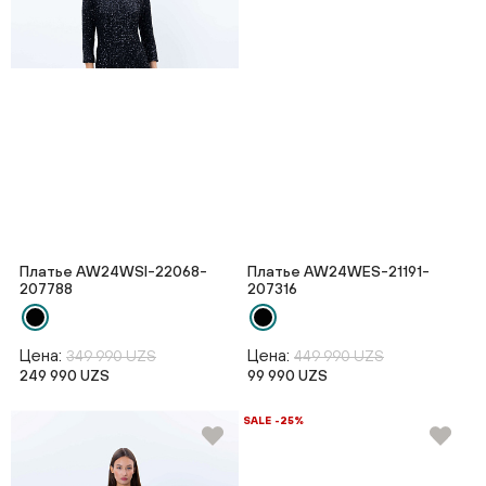
Платье AW24WSI-22068-
Платье AW24WES-21191-
207788
207316
Цена:
Цена:
349 990 UZS
449 990 UZS
249 990 UZS
99 990 UZS
SALE -25%