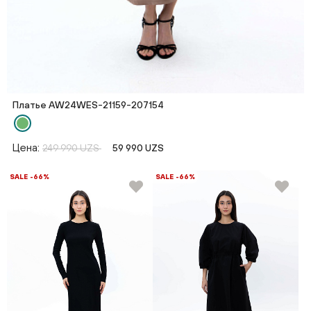
Платье AW24WES-21159-207154
Цена:
249 990 UZS
59 990 UZS
SALE -66%
SALE -66%