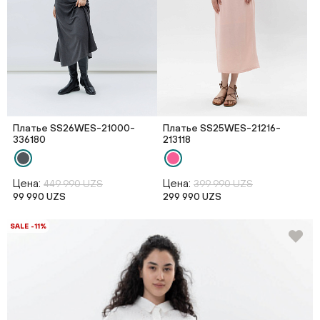
Платье SS26WES-21000-
Платье SS25WES-21216-
336180
213118
Цена:
Цена:
449 990 UZS
399 990 UZS
99 990 UZS
299 990 UZS
SALE -11%