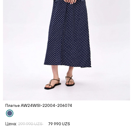
Платье AW24WSI-22004-206074
Цена:
299 990 UZS
79 990 UZS