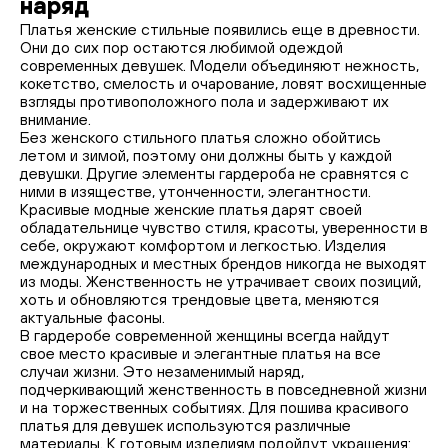
наряд
Платья женские стильные появились еще в древности.
Они до сих пор остаются любимой одеждой
современных девушек. Модели объединяют нежность,
кокетство, смелость и очарование, ловят восхищенные
взгляды противоположного пола и задерживают их
внимание.
Без женского стильного платья сложно обойтись
летом и зимой, поэтому они должны быть у каждой
девушки. Другие элементы гардероба не сравнятся с
ними в изяществе, утонченности, элегантности.
Красивые модные женские платья дарят своей
обладательнице чувство стиля, красоты, уверенности в
себе, окружают комфортом и легкостью. Изделия
международных и местных брендов никогда не выходят
из моды. Женственность не утрачивает своих позиций,
хоть и обновляются трендовые цвета, меняются
актуальные фасоны.
В гардеробе современной женщины всегда найдут
свое место красивые и элегантные платья на все
случаи жизни. Это незаменимый наряд,
подчеркивающий женственность в повседневной жизни
и на торжественных событиях. Для пошива красивого
платья для девушек используются различные
материалы. К готовым изделиям подойдут украшения: