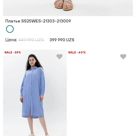
Платье SS25WES-21303-213009
Цена:
449 990 UZS
399 990 UZS
SALE -33%
SALE -60%