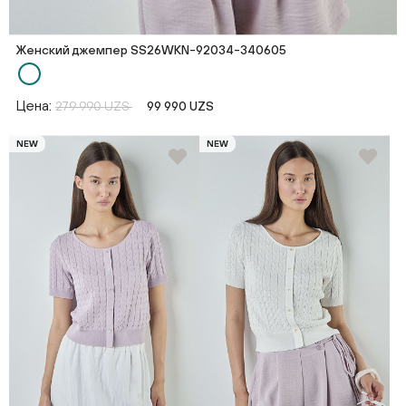
Женский джемпер SS26WKN-92034-340605
Цена:
279 990 UZS
99 990 UZS
NEW
NEW