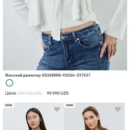
Женский джемпер SS26WKN-92066-337537
Цена:
279 990 UZS
99 990 UZS
NEW
NEW