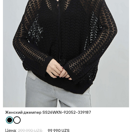
Женский джемпер SS26WKN-92052-339187
Цена:
299 990 UZS
99 990 UZS