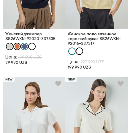
Женский джемпер
Женское поло вязанное
SS26WKN-92020-337335
короткий рукав SS26WKN-
92016-337317
Цена:
199 990 UZS
Цена:
229 990 UZS
99 990 UZS
199 990 UZS
NEW
NEW