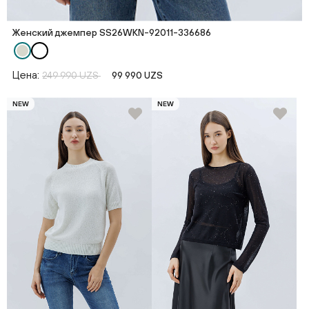
Женский джемпер SS26WKN-92011-336686
Цена:
249 990 UZS
99 990 UZS
NEW
NEW