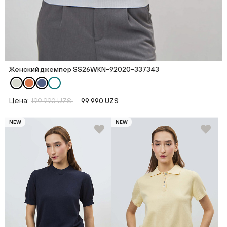
Женский джемпер SS26WKN-92020-337343
Цена:
199 990 UZS
99 990 UZS
NEW
NEW