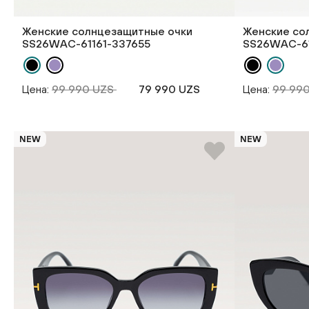
Женские солнцезащитные очки
Женские со
SS26WAС-61161-337655
SS26WAС-61
Цена:
99 990 UZS
79 990 UZS
Цена:
99 99
NEW
NEW