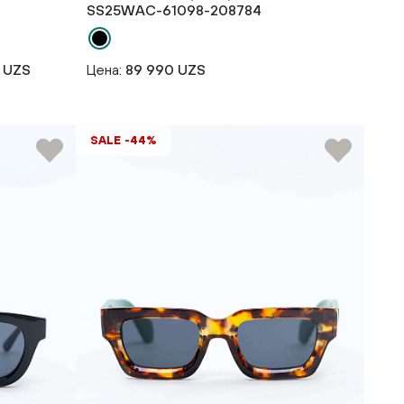
SS25WAС-61098-208784
 UZS
Цена:
89 990 UZS
SALE -44%