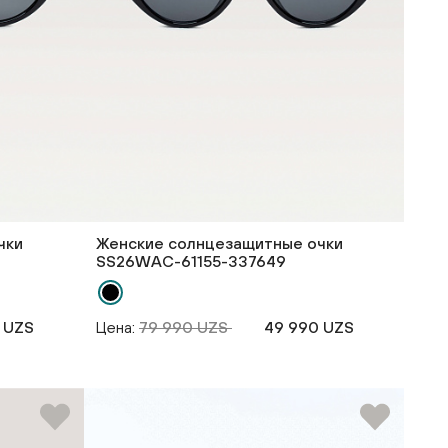
чки
Женские солнцезащитные очки
SS26WAС-61155-337649
 UZS
Цена:
79 990 UZS
49 990 UZS