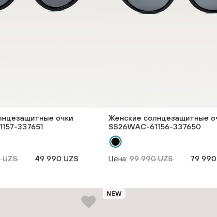
лнцезащитные очки
Женские солнцезащитные о
157-337651
SS26WAС-61156-337650
0 UZS
49 990 UZS
Цена:
99 990 UZS
79 990
NEW