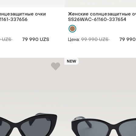
лнцезащитные очки
Женские солнцезащитные о
161-337656
SS26WAС-61160-337654
0 UZS
79 990 UZS
Цена:
99 990 UZS
79 990
NEW