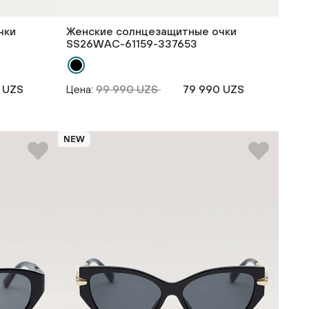
чки
Женские солнцезащитные очки
SS26WAС-61159-337653
 UZS
Цена:
99 990 UZS
79 990 UZS
NEW