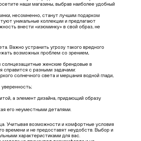
посетите наши магазины, выбрав наиболее удобный
нки, несомненно, станут лучшим подарком
нтуют уникальные коллекции и предлагают
ность внести «изюминку» в свой образ, не
та. Важно устранить угрозу такого вредного
бежать возможных проблем со зрением,
ки солнцезащитные женские брендовые в
я справится с разными задачами:
ркого солнечного света и мерцания водной глади,
 уверенность;
итой, а элемент дизайна, придающий образу
жая его неуместными деталями.
ица. Учитывая возможности и комфортные условия
го времени и не предоставят неудобств. Выбор и
альными характеристиками для вас.