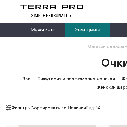
Мужчины
Женщины
Магазин одежды «
Очк
Все
Бижутерия и парфюмерия женская
Же
Женский шар
Фильтры
Сортировать по:
Новинки
Вид:
3
4