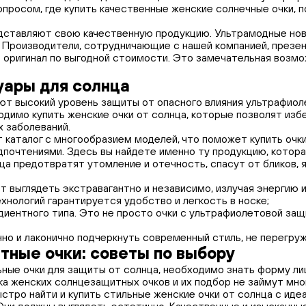
опросом, где купить качественные женские солнечные очки, 
ставляют свою качественную продукцию. Ультрамодные нови
. Производители, сотрудничающие с нашей компанией, презе
оригинал по выгодной стоимости. Это замечательная возмож
ары для солнца
т высокий уровень защиты от опасного влияния ультрафиоле
одимо купить женские очки от солнца, которые позволят из
 заболеваний.
 каталог с многообразием моделей, что поможет купить оч
почтениями. Здесь вы найдете именно ту продукцию, котора
а предотвратят утомление и отечность, спасут от бликов, я
т выглядеть экстравагантно и независимо, излучая энергию и
нологий гарантируется удобство и легкость в носке;
диентного типа. Это не просто очки с ультрафиолетовой защ
но и лаконично подчеркнуть современный стиль, не перегру
ные очки: советы по выбору
ьные очки для защиты от солнца, необходимо знать форму л
пка женских солнцезащитных очков и их подбор не займут мно
тро найти и купить стильные женские очки от солнца с иде