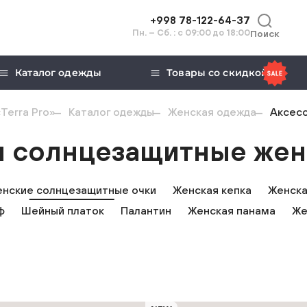
+998 78-122-64-37
Пн. – Сб. : с 09:00 до 18:00
Поиск
Каталог одежды
Товары со скидкой
Terra Pro»
Каталог одежды
Женская одежда
Аксесс
и солнцезащитные жен
нские солнцезащитные очки
Женская кепка
Женска
ф
Шейный платок
Палантин
Женская панама
Же