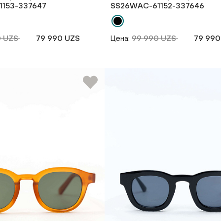
153-337647
SS26WAС-61152-337646
0 UZS
79 990 UZS
Цена:
99 990 UZS
79 990