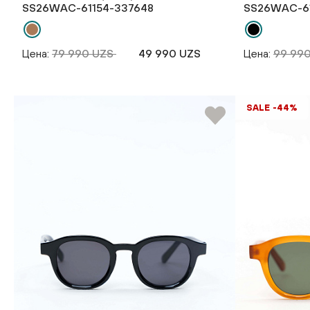
SS26WAС-61154-337648
SS26WAС-61
Цена:
79 990 UZS
49 990 UZS
Цена:
99 99
SALE -44%