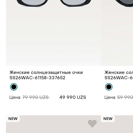
Женские солнцезащитные очки
Женские со
SS26WAС-61158-337652
SS26WAС-61
Цена:
79 990 UZS
49 990 UZS
Цена:
59 99
NEW
NEW