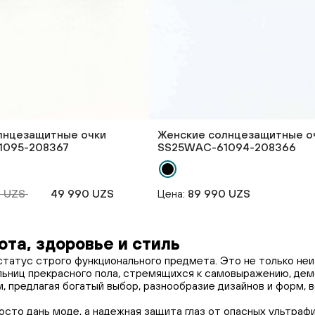
лнцезащитные очки
Женские солнцезащитные о
1095-208367
SS25WAС-61094-208366
0 UZS
49 990 UZS
Цена:
89 990 UZS
ота, здоровье и стиль
татус строго функционального предмета. Это не только неи
ниц прекрасного пола, стремящихся к самовыражению, демон
, предлагая богатый выбор, разнообразие дизайнов и форм,
то дань моде, а надежная защита глаз от опасных ультрафи