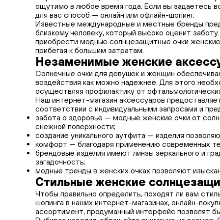
ощутимо в любое время года. Если вы задаетесь в
для вас способ — онлайн или офлайн-шопинг.
Известные международные и местные бренды пред
близкому человеку, который высоко оценит заботу
приобрести модные солнцезащитные очки женские 
прибегая к большим затратам.
Незаменимые женские аксессу
Солнечные очки для девушек и женщин обеспечиваю
воздействия как можно надежнее. Для этого необх
осуществляя профилактику от офтальмологических
Наш интернет-магазин аксессуаров предоставляет
соответствии с индивидуальными запросами и пред
забота о здоровье — модные женские очки от солнц
снежной поверхности;
создание уникального аутфита — изделия позволяю
комфорт — благодаря применению современных тех
брендовые изделия имеют линзы зеркального и гра
загадочность;
модные тренды в женских очках позволяют изыскан
Стильные женские солнцезащит
Чтобы правильно определить, походят ли вам стил
шопинга в наших интернет-магазинах, онлайн-поку
ассортимент, продуманный интерфейс позволят быс