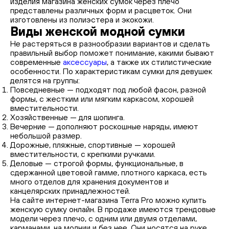
изделия магазина женских сумок через плечо
представлены различных форм и расцветок. Они
изготовлены из полиэстера и экокожи.
Виды женской модной сумки
Не растеряться в разнообразии вариантов и сделать
правильный выбор поможет понимание, какими бывают
современные
аксессуары
, а также их стилистические
особенности. По характеристикам сумки для девушек
делятся на группы:
Повседневные — подходят под любой фасон, разной
формы, с жестким или мягким каркасом, хорошей
вместительности.
Хозяйственные — для шопинга.
Вечерние — дополняют роскошные наряды, имеют
небольшой размер.
Дорожные, пляжные, спортивные — хорошей
вместительности, с крепкими ручками.
Деловые — строгой формы, функциональные, в
сдержанной цветовой гамме, плотного каркаса, есть
много отделов для хранения документов и
канцелярских принадлежностей.
На сайте интернет-магазина Terra Pro можно купить
женскую сумку онлайн. В продаже имеются трендовые
модели через плечо, с одним или двумя отделами,
карманами, на молнии и без нее. Они носятся на руке