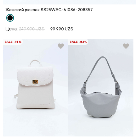
Женский рюкзак SS25WAС-61086-208357
Цена:
249 990 UZS
99 990 UZS
SALE -14%
SALE -83%