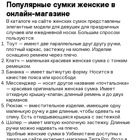
Популярные сумки женские в
онлайн-магазине
В каталоге на сайте женских сумок представлены
элегантные модели для девушек для праздничных
случаев или ежедневной носки. Большим спросом
пользуются:
Тоут — имеют две параллельные друг другу ручки,
плотный каркас, застежку на молнию. Изделие
оснащено ремнем через плечо.
Клатч — маленькая красивая женская сумка с тонким
ремешком.
Бананка — имеет вытянутую форму. Носится в
качестве пояса или кроссбоди.
Мессенджер — носит другое название «почтальонка»
— красивая оригинальная женская сумка. Имеет
откидную крышку-клапан, длинный ремень и до двух
карманов.
Рюкзак — вместительное изделие, имеющее одну
маленькую ручку и две длинные, чтобы одевать на
спину. Есть откидывающаяся крышка с застежкой.
Шопер — имеет мягкую кнопочную застежку. Длинные
ручки можно надевать на плечо.
Удобные женские сумки в Узбекистане доступны к
заказу на сайте интернет-магазина Terra Pro. Фото в