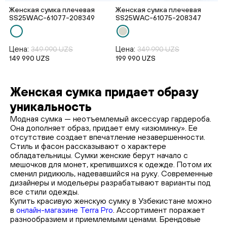
Женская сумка плечевая
Женская сумка плечевая
SS25WAС-61077-208349
SS25WAС-61075-208347
Цена:
Цена:
349 990 UZS
349 990 UZS
149 990 UZS
199 990 UZS
Женская сумка придает образу
уникальность
Модная сумка — неотъемлемый аксессуар гардероба.
Она дополняет образ, придает ему «изюминку». Ее
отсутствие создает впечатление незавершенности.
Стиль и фасон рассказывают о характере
обладательницы. Сумки женские берут начало с
мешочков для монет, крепившихся к одежде. Потом их
сменил ридикюль, надевавшийся на руку. Современные
дизайнеры и модельеры разрабатывают варианты под
все стили одежды.
Купить красивую женскую сумку в Узбекистане можно
в
онлайн-магазине Terra Pro
. Ассортимент поражает
разнообразием и приемлемыми ценами. Брендовые