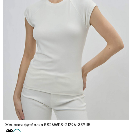
Женская футболка SS26WES-21296-339115