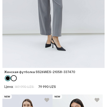
Женская футболка SS26WES-21058-337470
Цена:
149 990 UZS
79 990 UZS
NEW
NEW