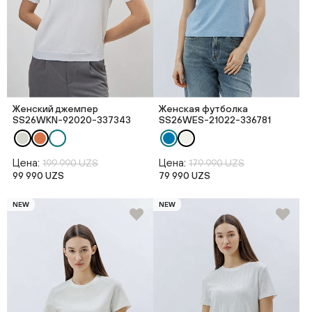
Женский джемпер
Женская футболка
SS26WKN-92020-337343
SS26WES-21022-336781
Цена:
Цена:
199 990 UZS
179 990 UZS
99 990 UZS
79 990 UZS
NEW
NEW