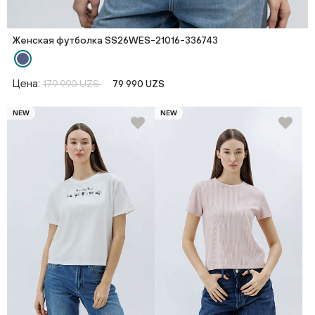
Женская футболка SS26WES-21016-336743
Цена:
179 990 UZS
79 990 UZS
NEW
NEW