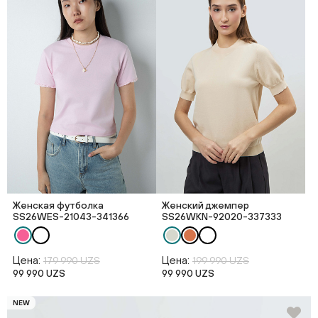
Женская футболка
Женский джемпер
SS26WES-21043-341366
SS26WKN-92020-337333
Цена:
Цена:
179 990 UZS
199 990 UZS
99 990 UZS
99 990 UZS
NEW