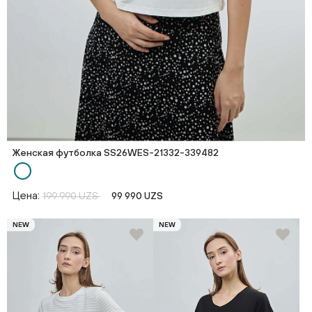
Женская футболка SS26WES-21332-339482
Цена:
199 990 UZS
99 990 UZS
NEW
NEW