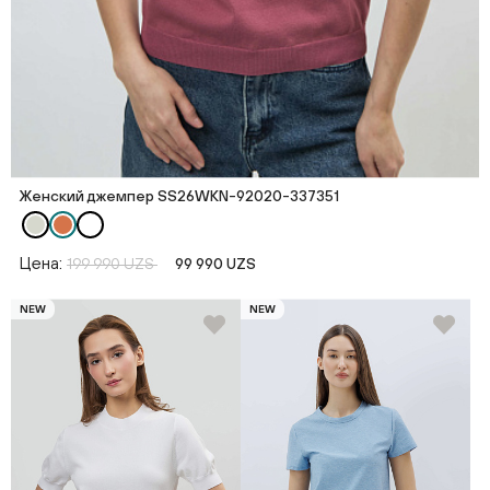
Женский джемпер SS26WKN-92020-337351
Цена:
199 990 UZS
99 990 UZS
NEW
NEW