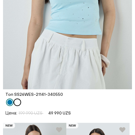
Топ SS26WES-21141-340550
Цена:
199 990 UZS
49 990 UZS
NEW
NEW