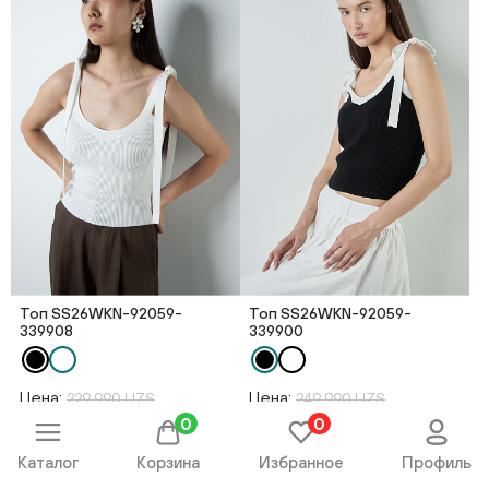
Топ SS26WKN-92059-
Топ SS26WKN-92059-
339908
339900
Цена:
Цена:
229 990 UZS
249 990 UZS
49 990 UZS
49 990 UZS
0
0
Каталог
Корзина
Избранное
Профиль
NEW