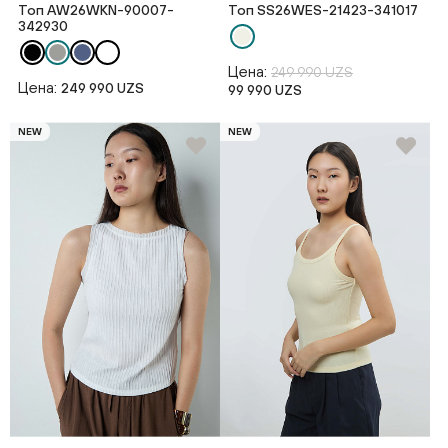
Топ AW26WKN-90007-
Топ SS26WES-21423-341017
342930
Цена:
249 990 UZS
Цена:
249 990 UZS
99 990 UZS
NEW
NEW