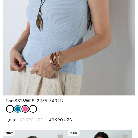
Топ SS26WES-21135-340917
Цена:
129 990 UZS
49 990 UZS
NEW
NEW