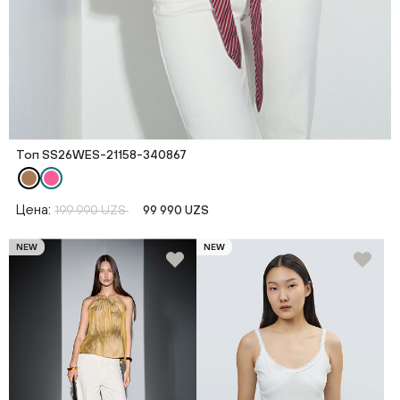
Топ SS26WES-21158-340867
Цена:
199 990 UZS
99 990 UZS
NEW
NEW