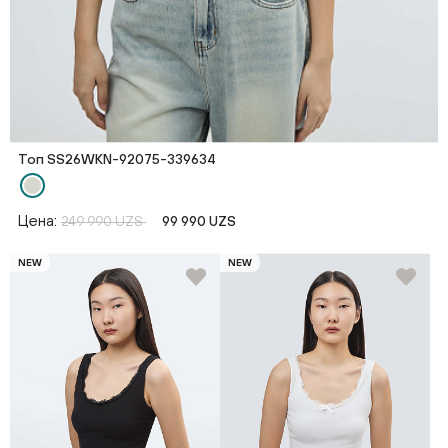
Топ SS26WKN-92075-339634
Цена:
249 990 UZS
99 990 UZS
NEW
NEW