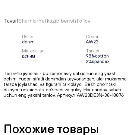
Tavsif
Sharhlar
Yetkazib berish
To‘lov
Uslub
Сезон
denim
AW23
Materiallar
Tarkibi
деним
98%cotton
2%spandex
TerraPro jiynslari - bu zamonaviy stil uchun eng yaxshi
echim. Yuqori sifatli denimdan tayyorlangan, ular mukammal
tarzda joylashadi va figurani ta'kidlaydi. Besh cho'ntakli
dizayni funksionallik qo'shadi va qulay. Har qanday sabab
uchun eng yaxshi tanlov. Артикул: AW23DE3N-38-18876
Похожие товары