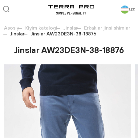
UZ
Asosiy
Kiyim katalogi
Jinslar
Erkaklar jinsi shimlar
Jinslar
Jinslar AW23DE3N-38-18876
Jinslar AW23DE3N-38-18876