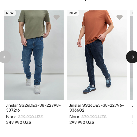
NEW
NEW
N
Jinslar SS26DE3-38-22798-
Jinslar SS26DE3-38-22796-
Ji
337216
336602
3
Narx:
Narx:
Na
399 990 UZS
379 990 UZS
349 990 UZS
299 990 UZS
2