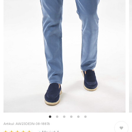
Artikul:
AW23DE3N-38-18876
Saralang