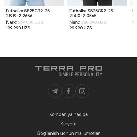
Futbolka SS25CR2-25-
Futbolka SS25CR2-25-
F
21919-212656
21410-210565
21
Narx:
Narx:
Na
269 990 UZS
269 990 UZS
199 990 UZS
99 990 UZS
Kompaniya haqida
Karyera
Bog'lanish uchun ma'lumotlar