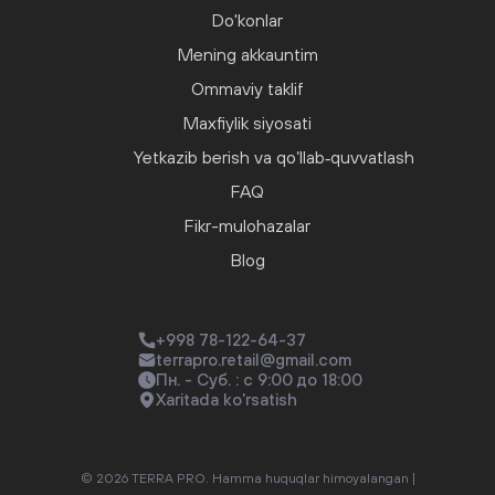
Do'konlar
Mening akkauntim
Ommaviy taklif
Maxfiylik siyosati
Yetkazib berish va qo‘llab‑quvvatlash
FAQ
Fikr-mulohazalar
Blog
+998 78-122-64-37
terrapro.retail@gmail.com
Пн. - Суб. : с 9:00 до 18:00
Xaritada ko'rsatish
© 2026 TERRA PRO. Hamma huquqlar himoyalangan |