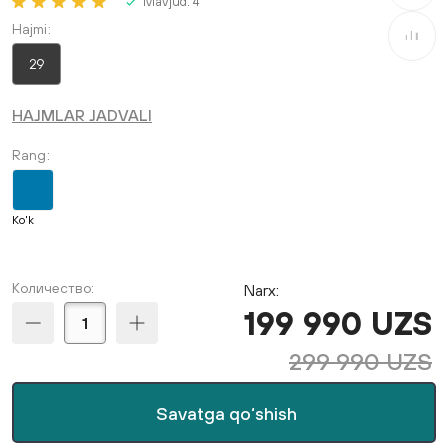
Mavjud:
4
Hajmi
Taqqosla
29
HAJMLAR JADVALI
Rang
Ko'k
Количество:
Narx:
199 990 UZS
299 990 UZS
Savatga qo‘shish